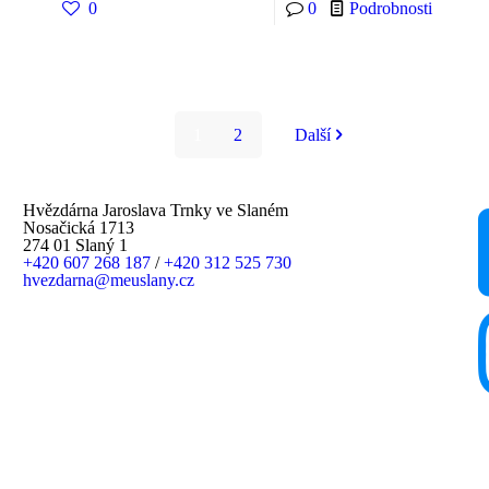
0
0
Podrobnosti
1
2
Další
Hvězdárna Jaroslava Trnky ve Slaném
Nosačická 1713
274 01 Slaný 1
+420 607 268 187
/
+420 312 525 730
hvezdarna@meuslany.cz