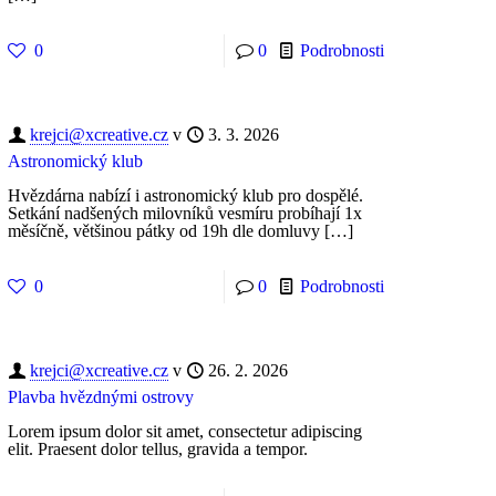
0
0
Podrobnosti
krejci@xcreative.cz
v
3. 3. 2026
Astronomický klub
Hvězdárna nabízí i astronomický klub pro dospělé.
Setkání nadšených milovníků vesmíru probíhají 1x
měsíčně, většinou pátky od 19h dle domluvy
[…]
0
0
Podrobnosti
krejci@xcreative.cz
v
26. 2. 2026
Plavba hvězdnými ostrovy
Lorem ipsum dolor sit amet, consectetur adipiscing
elit. Praesent dolor tellus, gravida a tempor.