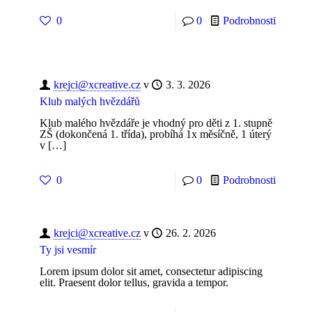
0
0
Podrobnosti
krejci@xcreative.cz
v
3. 3. 2026
Klub malých hvězdářů
Klub malého hvězdáře je vhodný pro děti z 1. stupně
ZŠ (dokončená 1. třída), probíhá 1x měsíčně, 1 úterý
v
[…]
0
0
Podrobnosti
krejci@xcreative.cz
v
26. 2. 2026
Ty jsi vesmír
Lorem ipsum dolor sit amet, consectetur adipiscing
elit. Praesent dolor tellus, gravida a tempor.