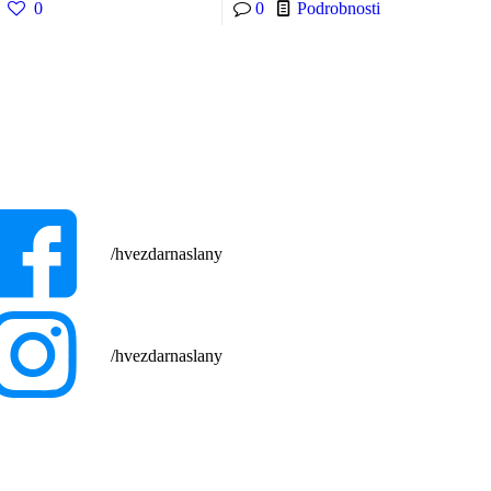
0
0
Podrobnosti
/hvezdarnaslany
/hvezdarnaslany