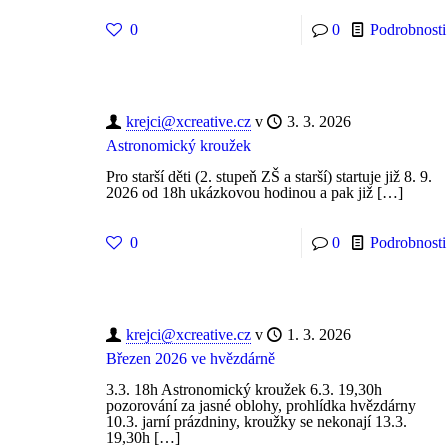
0
0
Podrobnosti
krejci@xcreative.cz
v
3. 3. 2026
Astronomický kroužek
Pro starší děti (2. stupeň ZŠ a starší) startuje již 8. 9.
2026 od 18h ukázkovou hodinou a pak již
[…]
0
0
Podrobnosti
krejci@xcreative.cz
v
1. 3. 2026
Březen 2026 ve hvězdárně
3.3. 18h Astronomický kroužek 6.3. 19,30h
pozorování za jasné oblohy, prohlídka hvězdárny
10.3. jarní prázdniny, kroužky se nekonají 13.3.
19,30h
[…]