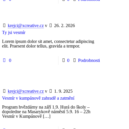
krejci@xcreative.cz
v
26. 2. 2026
Ty jsi vesmír
Lorem ipsum dolor sit amet, consectetur adipiscing
elit. Praesent dolor tellus, gravida a tempor.
0
0
Podrobnosti
krejci@xcreative.cz
v
1. 9. 2025
Vesmír v kumpánově zahradě a zatmění
Program hvězdárny na září 1.9. Hurá do školy –
dopoledne na Masarykově náměstí 5.9. 16 – 22h
Vesmír v Kumpánově
[…]