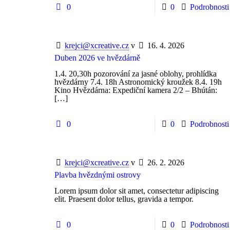
0
0
Podrobnosti
krejci@xcreative.cz
v
16. 4. 2026
Duben 2026 ve hvězdárně
1.4. 20,30h pozorování za jasné oblohy, prohlídka
hvězdárny 7.4. 18h Astronomický kroužek 8.4. 19h
Kino Hvězdárna: Expediční kamera 2/2 – Bhútán:
[…]
0
0
Podrobnosti
krejci@xcreative.cz
v
26. 2. 2026
Plavba hvězdnými ostrovy
Lorem ipsum dolor sit amet, consectetur adipiscing
elit. Praesent dolor tellus, gravida a tempor.
0
0
Podrobnosti