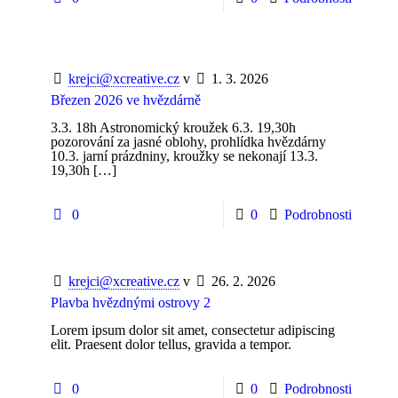
krejci@xcreative.cz
v
1. 3. 2026
Březen 2026 ve hvězdárně
3.3. 18h Astronomický kroužek 6.3. 19,30h
pozorování za jasné oblohy, prohlídka hvězdárny
10.3. jarní prázdniny, kroužky se nekonají 13.3.
19,30h
[…]
0
0
Podrobnosti
krejci@xcreative.cz
v
26. 2. 2026
Plavba hvězdnými ostrovy 2
Lorem ipsum dolor sit amet, consectetur adipiscing
elit. Praesent dolor tellus, gravida a tempor.
0
0
Podrobnosti