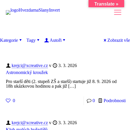
Translate »
Kategorie
Tagy
Autoři
Zobrazit vše
krejci@xcreative.cz
v
3. 3. 2026
Astronomický kroužek
Pro starší děti (2. stupeň ZŠ a starší) startuje již 8. 9. 2026 od
18h ukázkovou hodinou a pak již
[…]
0
0
Podrobnosti
krejci@xcreative.cz
v
3. 3. 2026
Klub malých hvězdářů