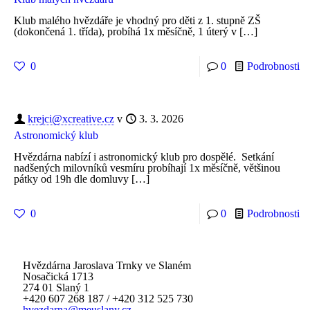
Klub malého hvězdáře je vhodný pro děti z 1. stupně ZŠ
(dokončená 1. třída), probíhá 1x měsíčně, 1 úterý v
[…]
0
0
Podrobnosti
krejci@xcreative.cz
v
3. 3. 2026
Astronomický klub
Hvězdárna nabízí i astronomický klub pro dospělé. Setkání
nadšených milovníků vesmíru probíhají 1x měsíčně, většinou
pátky od 19h dle domluvy
[…]
0
0
Podrobnosti
Hvězdárna Jaroslava Trnky ve Slaném
Nosačická 1713
274 01 Slaný 1
+420 607 268 187
/
+420 312 525 730
hvezdarna@meuslany.cz