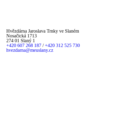
Hvězdárna Jaroslava Trnky ve Slaném
Nosačická 1713
274 01 Slaný 1
+420 607 268 187
/
+420 312 525 730
hvezdarna@meuslany.cz