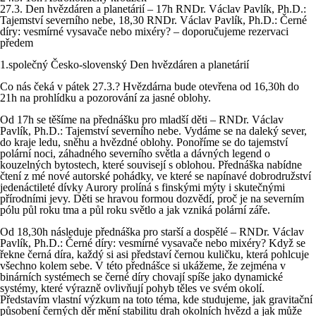
27.3. Den hvězdáren a planetárií – 17h RNDr. Václav Pavlík, Ph.D.:
Tajemství severního nebe, 18,30 RNDr. Václav Pavlík, Ph.D.: Černé
díry: vesmírné vysavače nebo mixéry? – doporučujeme rezervaci
předem
1.společný Česko-slovenský Den hvězdáren a planetárií
Co nás čeká v pátek 27.3.? Hvězdárna bude otevřena od 16,30h do
21h na prohlídku a pozorování za jasné oblohy.
Od 17h se těšíme na přednášku pro mladší děti – RNDr. Václav
Pavlík, Ph.D.: Tajemství severního nebe. Vydáme se na daleký sever,
do kraje ledu, sněhu a hvězdné oblohy. Ponoříme se do tajemství
polární noci, záhadného severního světla a dávných legend o
kouzelných bytostech, které souvisejí s oblohou. Přednáška nabídne
čtení z mé nové autorské pohádky, ve které se napínavé dobrodružství
jedenáctileté dívky Aurory prolíná s finskými mýty i skutečnými
přírodními jevy. Děti se hravou formou dozvědí, proč je na severním
pólu půl roku tma a půl roku světlo a jak vzniká polární záře.
Od 18,30h následuje přednáška pro starší a dospělé – RNDr. Václav
Pavlík, Ph.D.: Černé díry: vesmírné vysavače nebo mixéry? Když se
řekne černá díra, každý si asi představí černou kuličku, která pohlcuje
všechno kolem sebe. V této přednášce si ukážeme, že zejména v
binárních systémech se černé díry chovají spíše jako dynamické
systémy, které výrazně ovlivňují pohyb těles ve svém okolí.
Představím vlastní výzkum na toto téma, kde studujeme, jak gravitační
působení černých děr mění stabilitu drah okolních hvězd a jak může