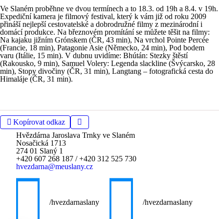
Ve Slaném proběhne ve dvou termínech a to 18.3. od 19h a 8.4. v 19h.
Expediční kamera je filmový festival, který k vám již od roku 2009
přináší nejlepší cestovatelské a dobrodružné filmy z mezinárodní i
domácí produkce. Na březnovém promítání se můžete těšit na filmy:
Na kajaku jižním Grónskem (ČR, 43 min), Na vrchol Pointe Percée
(Francie, 18 min), Patagonie Asie (Německo, 24 min), Pod bodem
varu (Itálie, 15 min). V dubnu uvidíme: Bhútán: Stezky štěstí
(Rakousko, 9 min), Samuel Volery: Legenda slackline (Švýcarsko, 28
min), Stopy divočiny (ČR, 31 min), Langtang – fotografická cesta do
Himaláje (ČR, 31 min).
Kopírovat odkaz
Hvězdárna Jaroslava Trnky ve Slaném
Nosačická 1713
274 01 Slaný 1
+420 607 268 187
/
+420 312 525 730
hvezdarna@meuslany.cz
/hvezdarnaslany
/hvezdarnaslany