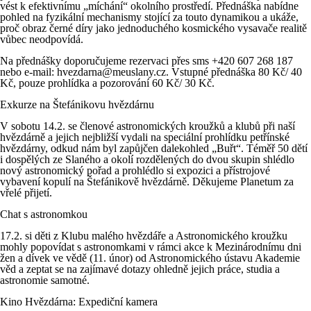
vést k efektivnímu „míchání“ okolního prostředí. Přednáška nabídne
pohled na fyzikální mechanismy stojící za touto dynamikou a ukáže,
proč obraz černé díry jako jednoduchého kosmického vysavače realitě
vůbec neodpovídá.
Na přednášky doporučujeme rezervaci přes sms +420 607 268 187
nebo e-mail: hvezdarna@meuslany.cz. Vstupné přednáška 80 Kč/ 40
Kč, pouze prohlídka a pozorování 60 Kč/ 30 Kč.
Exkurze na Štefánikovu hvězdárnu
V sobotu 14.2. se členové astronomických kroužků a klubů při naší
hvězdárně a jejich nejbližší vydali na speciální prohlídku petřínské
hvězdárny, odkud nám byl zapůjčen dalekohled „Buřt“. Téměř 50 dětí
i dospělých ze Slaného a okolí rozdělených do dvou skupin shlédlo
nový astronomický pořad a prohlédlo si expozici a přístrojové
vybavení kopulí na Štefánikově hvězdárně. Děkujeme Planetum za
vřelé přijetí.
Chat s astronomkou
17.2. si děti z Klubu malého hvězdáře a Astronomického kroužku
mohly popovídat s astronomkami v rámci akce k Mezinárodnímu dni
žen a dívek ve vědě (11. únor) od Astronomického ústavu Akademie
věd a zeptat se na zajímavé dotazy ohledně jejich práce, studia a
astronomie samotné.
Kino Hvězdárna: Expediční kamera