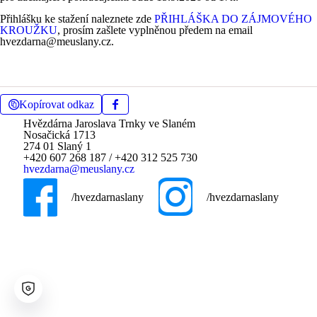
Přihlášku ke stažení naleznete zde
PŘIHLÁŠKA DO ZÁJMOVÉHO
KROUŽKU
, prosím zašlete vyplněnou předem na email
hvezdarna@meuslany.cz.
Kopírovat odkaz
Hvězdárna Jaroslava Trnky ve Slaném
Nosačická 1713
274 01 Slaný 1
+420 607 268 187
/
+420 312 525 730
hvezdarna@meuslany.cz
/hvezdarnaslany
/hvezdarnaslany