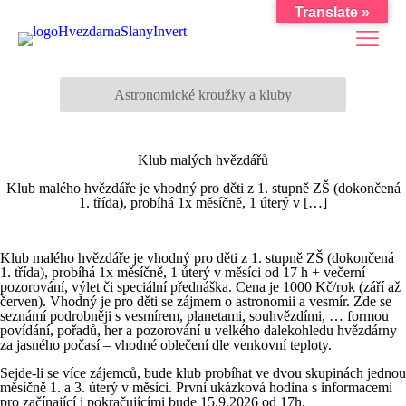
Translate »
Astronomické kroužky a kluby
Klub malých hvězdářů
Klub malého hvězdáře je vhodný pro děti z 1. stupně ZŠ (dokončená
1. třída), probíhá 1x měsíčně, 1 úterý v
[…]
Klub malého hvězdáře je vhodný pro děti z 1. stupně ZŠ (dokončená
1. třída), probíhá 1x měsíčně, 1 úterý v měsíci od 17 h + večerní
pozorování, výlet či speciální přednáška. Cena je 1000 Kč/rok (září až
červen). Vhodný je pro děti se zájmem o astronomii a vesmír. Zde se
seznámí podrobněji s vesmírem, planetami, souhvězdími, … formou
povídání, pořadů, her a pozorování u velkého dalekohledu hvězdárny
za jasného počasí – vhodné oblečení dle venkovní teploty.
Sejde-li se více zájemců, bude klub probíhat ve dvou skupinách jednou
měsíčně 1. a 3. úterý v měsíci. První ukázková hodina s informacemi
pro začínající i pokračujícími bude 15.9.2026 od 17h.