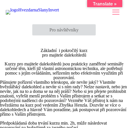
Translate »
Pro návštěvníky
Základní i pokročilý kurz
pro majitele dalekohledů
Kurzy pro majitele dalekohledů jsou prakticky zaměřené semináře
určené těm, kteří již vlastní astronomickou techniku, ale potřebují
pomoc s jejím ovládáním, seřízením nebo efektivním využitím při
pozorování.
Plánujete pořízení vlastního teleskopu, ale nevíte jaký? Vlastníte
hvězdářský dalekohled a nevíte si s ním rady? Nelze nastavit, nebo jen
nevíte, jak na to a doma se na něj práší? Nebo si jen přejete prohloubit
znalosti, vyřešit menší problém s Vaším přístrojem a setkat se s
podobnými nadšenci do pozorování? Vezměte Váš přístroj k nám na
hvězdárnu na kurz pod vedením Zbyňka Henzla. Dozvíte se více o
dalekohledech a hlavně Vám poradíme, jak postupovat při pozorování
přímo s Vaším přístrojem.
Předpokládaná doba trvání kurzu min. 2h, může následovat
pozorování na hvězdárně za jasného počasí.