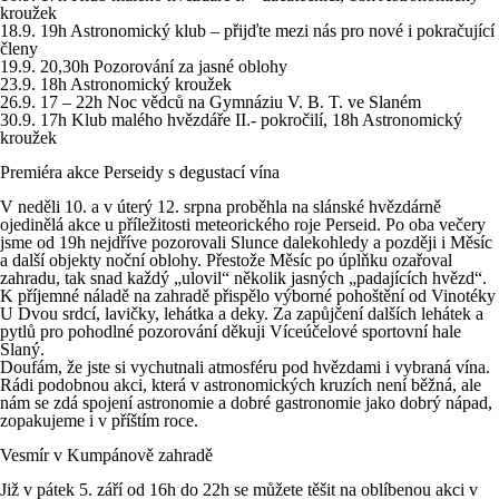
kroužek
18.9. 19h Astronomický klub – přijďte mezi nás pro nové i pokračující
členy
19.9. 20,30h Pozorování za jasné oblohy
23.9. 18h Astronomický kroužek
26.9. 17 – 22h Noc vědců na Gymnáziu V. B. T. ve Slaném
30.9. 17h Klub malého hvězdáře II.- pokročilí, 18h Astronomický
kroužek
Premiéra akce Perseidy s degustací vína
V neděli 10. a v úterý 12. srpna proběhla na slánské hvězdárně
ojedinělá akce u příležitosti meteorického roje Perseid. Po oba večery
jsme od 19h nejdříve pozorovali Slunce dalekohledy a později i Měsíc
a další objekty noční oblohy. Přestože Měsíc po úplňku ozařoval
zahradu, tak snad každý „ulovil“ několik jasných „padajících hvězd“.
K příjemné náladě na zahradě přispělo výborné pohoštění od Vinotéky
U Dvou srdcí, lavičky, lehátka a deky. Za zapůjčení dalších lehátek a
pytlů pro pohodlné pozorování děkuji Víceúčelové sportovní hale
Slaný.
Doufám, že jste si vychutnali atmosféru pod hvězdami i vybraná vína.
Rádi podobnou akci, která v astronomických kruzích není běžná, ale
nám se zdá spojení astronomie a dobré gastronomie jako dobrý nápad,
zopakujeme i v příštím roce.
Vesmír v Kumpánově zahradě
Již v pátek 5. září od 16h do 22h se můžete těšit na oblíbenou akci v