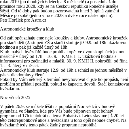
roku 2019 (po dlouhých 6 letech a 8 měsících!) a poslední až do
prosince roku 2028, kdy se na Českou republiku konečně usměje
štěstí. Od té doby pak budou pozorovatelná hned 3 úplná zatmění
Měsíce po sobě (jedno v roce 2028 a dvě v roce následujícím).
Petr Horálek pro Astro.cz
Astronomické kroužky a klub
Od září opět zahajujeme naše kroužky a kluby. Astronomický kroužek
pro starší děti (2. stupeň ZŠ a starší) startuje již 9.9. od 18h ukázkovou
hodinou a pak již každé úterý od 18h.
Klub malých hvězdářů bude probíhat opět ve dvou skupinách jednou
měsíčně v úterý od 17h – 16. 9. – KMH I. 1. ukázková hodina s
informacemi pro začínající a mladší, 30. 9. KMH II. pokročilí, od října
1. a 3. úterý v měsíci.
Astronomický klub startuje 12.9. od 19h a schází se jednou měsíčně v
pátek dle domluvy členů.
Pokud by Vám některý z termínů nevyhovoval či jste ho propásli, není
problém se přidat i později, pokud to kapacita dovolí. Stačí kontaktovat
hvězdárnu.
Noc vědců 2025
V pátek 26.9. se můžete těšit na populární Noc vědců v budově
gymnázia ve Slaném, kde pro Vás bude připraven opět bohatý
program od 17h tentokrát na téma Bohatství. Letos slavíme již 20 let
této celorepublikové akce a hvězdárna u toho opět nebude chybět. Na
hvězdárně tedy tento pátek žádný program neprobíhá.