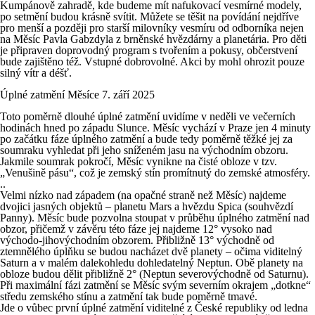
Kumpánově zahradě, kde budeme mít nafukovací vesmírné modely,
po setmění budou krásně svítit. Můžete se těšit na povídání nejdříve
pro menší a později pro starší milovníky vesmíru od odborníka nejen
na Měsíc Pavla Gabzdyla z brněnské hvězdárny a planetária. Pro děti
je připraven doprovodný program s tvořením a pokusy, občerstvení
bude zajištěno též. Vstupné dobrovolné. Akci by mohl ohrozit pouze
silný vítr a déšť.
Úplné zatmění Měsíce 7. září 2025
Toto poměrně dlouhé úplné zatmění uvidíme v neděli ve večerních
hodinách hned po západu Slunce. Měsíc vychází v Praze jen 4 minuty
po začátku fáze úplného zatmění a bude tedy poměrně těžké jej za
soumraku vyhledat při jeho sníženém jasu na východním obzoru.
Jakmile soumrak pokročí, Měsíc vynikne na čisté obloze v tzv.
„Venušině pásu“, což je zemský stín promítnutý do zemské atmosféry.
..
Velmi nízko nad západem (na opačné straně než Měsíc) najdeme
dvojici jasných objektů – planetu Mars a hvězdu Spica (souhvězdí
Panny). Měsíc bude pozvolna stoupat v průběhu úplného zatmění nad
obzor, přičemž v závěru této fáze jej najdeme 12° vysoko nad
východo-jihovýchodním obzorem. Přibližně 13° východně od
ztemnělého úplňku se budou nacházet dvě planety – očima viditelný
Saturn a v malém dalekohledu dohledatelný Neptun. Obě planety na
obloze budou dělit přibližně 2° (Neptun severovýchodně od Saturnu).
Při maximální fázi zatmění se Měsíc svým severním okrajem „dotkne“
středu zemského stínu a zatmění tak bude poměrně tmavé.
Jde o vůbec první úplné zatmění viditelné z České republiky od ledna