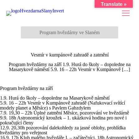
Translate »
Program hvězdárny ve Slaném
Vesmír v kumpánově zahradě a zatmění
Program hvězdárny na září 1.9. Hurá do školy – dopoledne na
Masarykově náměstí 5.9. 16 – 22h Vesmír v Kumpánově
[…]
Program hvězdárny na září
1.9. Hurá do školy – dopoledne na Masarykově náměstí
5.9. 16 – 22h Vesmír v Kumpánově zahradě (Nafukovací svítící
modely planet a Měsíce) s Pavlem Gabzdylem
7.9. 19,30 – 22h Úplné zatmění Měsíce, pozorování ve hvězdárně
9.9. 18h Astronomický kroužek – 1. ukázková hodina pro nové i
pokračující členy
12.9. 20,30h pozorování dalekohledy za jasné oblohy, prohlídka
hvězdárny pro veřejnost
16.9. 17h Klub malého hvězdáře I. – začátečníci, 18h Astronomický