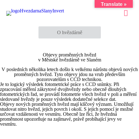
Translate »
O hvězdárně
Objevy proměnných hvězd
v Městské hvězdárně ve Slaném
V posledních několika letech došlo k velkému nárůstu objevů nových
proměnných hvězd. Tyto objevy jdou na vrub především
pozorovatelům s CCD technikou.
Je to logický výsledek fotometrické práce s CCD snímky. Při
zpracování měření zákrytové dvojhvězdy nebo obecně dlouhých
fotometrických řad, se provádí fotometrie všech hvězd v poli a měření
sledované hvězdy je pouze výsledek dodatečné selekce dat.
Objevy nových proměnných hvězd mají klíčový význam. Umožňují
studovat nitro hvězd, jejich povrch i okolí. S jejich pomocí je možné
určovat vzdálenosti ve vesmíru. Obecně lze říci, že hvězdná
proměnnost upozorňuje na zajímavé, právě probíhající jevy ve
vesmíru.