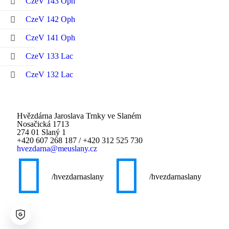
CzeV 143 Oph
CzeV 142 Oph
CzeV 141 Oph
CzeV 133 Lac
CzeV 132 Lac
Hvězdárna Jaroslava Trnky ve Slaném
Nosačická 1713
274 01 Slaný 1
+420 607 268 187
/
+420 312 525 730
hvezdarna@meuslany.cz
/hvezdarnaslany
/hvezdarnaslany