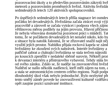
pozorovacími úkoly a to především pozorováním zákrytů h
meteorů a pozorováním proměnných hvězd. Aktivitu hvězdár
sedmdesátých letech 120 aktivních spolupracovníků.
Po úspěšných sedmdesátých letech přišla stagnace let osmde
počátku let devadesátých. Hvězdárna začala ztrácet svoji vý
pracoviště a zároveň se začala vytrácet i podpora všech zájm
většinovou měrou podílely na jejím provozu. Hlavní příčinou 
že nebyla věnována dostatečná pozornost práci s mládeží. Tat
tomu, že se počátkem devadesátých let nenašel nikdo, kdo b
a situace byla natolik žalostná, že se zřizovatel snažil najít n
využití jejích prostor. Nabídku přijala rocková kapela se zá
hvězdárny ke zkoušení svých nahrávek. Interiér hvězdárny a 
patřičně zabrat a chátrající hvězdárna se stala terčem nájezdů 
po kouscích zpeněžit v nedaleké sběrně surovin. Někteří pron
k devastaci interiéru a přístrojového vybavení. Tehdy stála 
od svého zániku. Zdálo se, že naděje na znovuotevření hvězd
Naštěstí se našlo několik nadšenců, kteří měli zájem na tom,
a stala se astronomickým centrem celého regionu. Najít podpo
dlouhodobý úkol však nebylo jednoduché. Bylo nezbytné pře
tento smělý záměr povede ke znovuoživení kulturně vzděláva
opět zaujme pozici uznávané instituce.