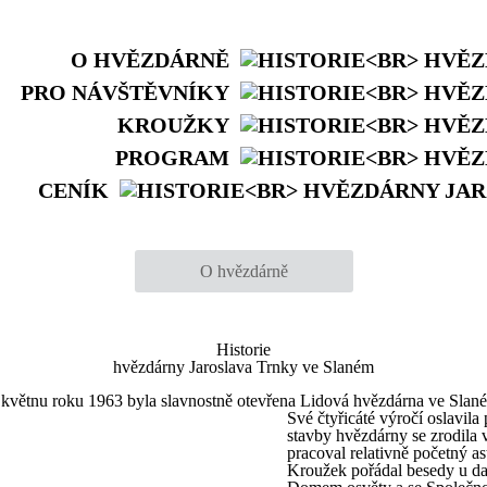
O HVĚZDÁRNĚ
PRO NÁVŠTĚVNÍKY
KROUŽKY
PROGRAM
CENÍK
O hvězdárně
Historie
hvězdárny Jaroslava Trnky ve Slaném
květnu roku 1963 byla slavnostně otevřena Lidová hvězdárna ve Slan
Své čtyřicáté výročí oslavi
stavby hvězdárny se zrodila 
pracoval relativně početný a
Kroužek pořádal besedy u da