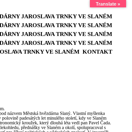
Translate »
KONTAKT
ém.
la pod názvem Městská hvězdárna Slaný. Vlastní myšlenka
v polovině padesátých let minulého století, kdy ve Slaném
stronomický kroužek, který dlouhá léta vedl pan Pavel Čada.
lekohledu, přednášky ve Slaném a okolí, spolupracoval s