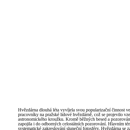
Hvězdárna dlouhá léta vyvíjela svou popularizační činnost v
pracovníky na pražské lidové hvězdárně, což se projevilo vz
astronomického kroužku. Kromě běžných besed a pozorován
zapojila i do odborných celostátních pozorování. Hlavním té
systematické zakreslování sluneční fotosféry. Hvězdárna se z