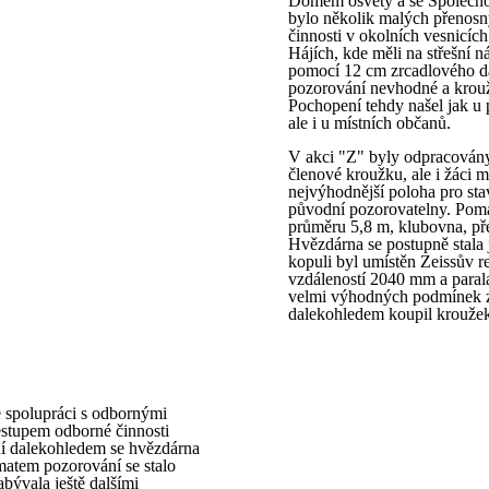
Domem osvěty a se Společnost
bylo několik malých přenosný
činnosti v okolních vesnicíc
Hájích, kde měli na střešní 
pomocí 12 cm zrcadlového da
pozorování nevhodné a krouž
Pochopení tehdy našel jak u 
ale i u místních občanů.
V akci "Z" byly odpracovány 
členové kroužku, ale i žáci 
nejvýhodnější poloha pro sta
původní pozorovatelny. Poma
průměru 5,8 m, klubovna, př
Hvězdárna se postupně stala 
kopuli byl umístěn Zeissův 
vzdáleností 2040 mm a paral
velmi výhodných podmínek z 
dalekohledem koupil kroužek
e spolupráci s odbornými
estupem odborné činnosti
í dalekohledem se hvězdárna
matem pozorování se stalo
abývala ještě dalšími