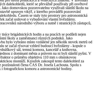
í pro šíření politických a vědeckých znalostí. V inventáři
ch dalekohledů, které se převážně používaly při osvětové
h. Jako domovskou pozorovatelnu využívali slánští školu na
nástavbě upraven vikýř, z kterého prováděli pozorování
lekohledu. Časem se staly tyto prostory pro astronomická
ek začal usilovat o vybudování vlastní hvězdárny.
pracovníků národního výboru a nutně i stranických zástupců,
tisíce brigádnických hodin a na pracích se podíleli nejen
místní školy a zaměstnanci různých podniků. Jako
vbu bylo vybráno místo vzdálené jen několik stovek metrů od
lu se začal rýsovat vzhled budoucí hvězdárny - kopule o
ednáškový sál, temná komora, kancelář a knihovna.
jednou z dominant města a právem na ni byli slánští pyšni. V
refraktor o průměru objektivu 110 mm s ohniskovou
aktickou montáží. Kroužek zakoupil tento dalekohled za
pozůstalosti člena ČAS Dr. Josefa Lachouta. Spolu s
 i fotografickou komoru a astronomické hodiny.