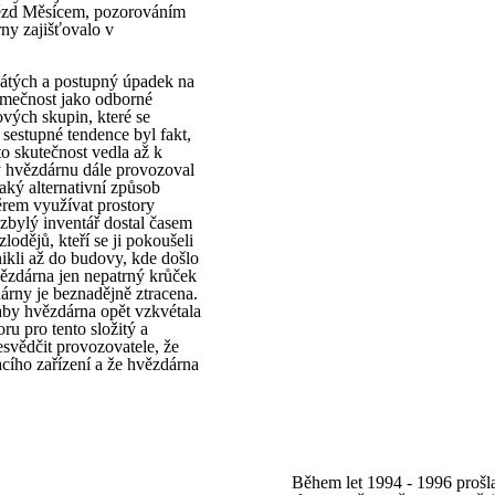
vězd Měsícem, pozorováním
ny zajišťovalo v
sátých a postupný úpadek na
jimečnost jako odborné
ových skupin, které se
sestupné tendence byl fakt,
o skutečnost vedla až k
y hvězdárnu dále provozoval
ějaký alternativní způsob
měrem využívat prostory
zbylý inventář dostal časem
zlodějů, kteří se ji pokoušeli
ikli až do budovy, kde došlo
hvězdárna jen nepatrný krůček
árny je beznadějně ztracena.
 aby hvězdárna opět vzkvétala
ru pro tento složitý a
svědčit provozovatele, že
cího zařízení a že hvězdárna
Během let 1994 - 1996 prošla