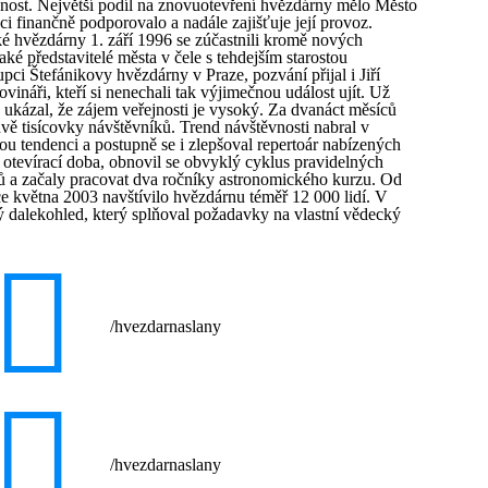
jnost. Největší podíl na znovuotevření hvězdárny mělo Město
ci finančně podporovalo a nadále zajišťuje její provoz.
é hvězdárny 1. září 1996 se zúčastnili kromě nových
ké představitelé města v čele s tehdejším starostou
ci Štefánikovy hvězdárny v Praze, pozvání přijal i Jiří
vináři, kteří si nenechali tak výjimečnou událost ujít. Už
ukázal, že zájem veřejnosti je vysoký. Za dvanáct měsíců
ě tisícovky návštěvníků. Trend návštěvnosti nabral v
ou tendenci a postupně se i zlepšoval repertoár nabízených
otevírací doba, obnovil se obvyklý cyklus pravidelných
ů a začaly pracovat dva ročníky astronomického kurzu. Od
e května 2003 navštívilo hvězdárnu téměř 12 000 lidí. V
 dalekohled, který splňoval požadavky na vlastní vědecký
/hvezdarnaslany
/hvezdarnaslany