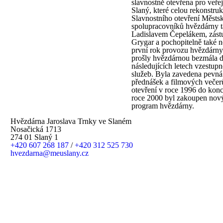
slavnostně otevřena pro veře
Slaný, které celou rekonstruk
Slavnostního otevření Městsk
spolupracovníků hvězdárny ta
Ladislavem Čepelákem, zástup
Grygar a pochopitelně také no
první rok provozu hvězdárny 
prošly hvězdárnou bezmála dv
následujících letech vzestupn
služeb. Byla zavedena pevná 
přednášek a filmových večer
otevření v roce 1996 do konc
roce 2000 byl zakoupen nový
program hvězdárny.
Hvězdárna Jaroslava Trnky ve Slaném
Nosačická 1713
274 01 Slaný 1
+420 607 268 187
/
+420 312 525 730
hvezdarna@meuslany.cz